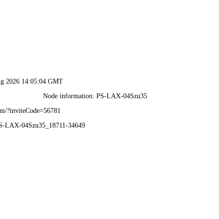
网站首页
走进宜居
产品展示
新闻资讯
工程案例
品
绿色环保 · 质量先行
石木塑复合材料及制品创新联盟、国家地板锁扣科技创新联盟成